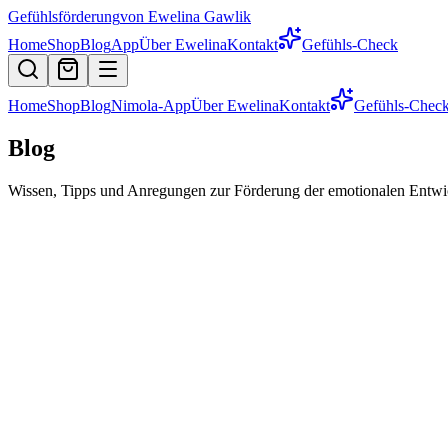
Gefühlsförderung
von Ewelina Gawlik
Home
Shop
Blog
App
Über Ewelina
Kontakt
Gefühls-Check
Home
Shop
Blog
Nimola-App
Über Ewelina
Kontakt
Gefühls-Chec
Blog
Wissen, Tipps und Anregungen zur Förderung der emotionalen Entwi
Eltern
Gefühle
7 Min.
7. August 2026